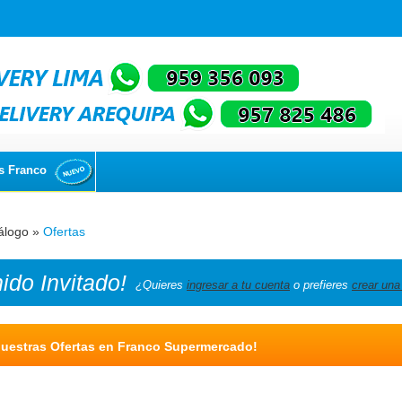
s Franco
álogo
»
Ofertas
nido
Invitado!
¿Quieres
ingresar a tu cuenta
o prefieres
crear una
uestras Ofertas en Franco Supermercado!