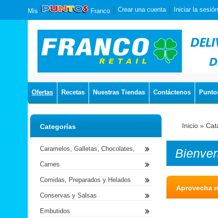
Crear una cuenta
Iniciar la sesión
Mis
Franco
Ofertas
Recetas
Nuestras Tiendas
Contáctenos
Punto
Inicio
»
Cat
Categorías
Caramelos, Galletas, Chocolates,
Bienve
Carnes
Comidas, Preparados y Helados
Aprovecha n
Conservas y Salsas
Embutidos