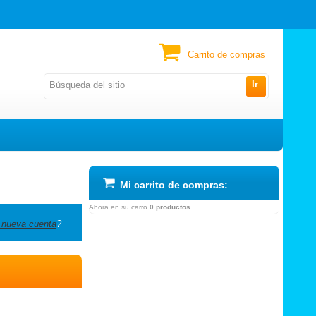
Carrito de compras
Ir
Mi carrito de compras:
Ahora en su carro
0 productos
 nueva cuenta
?