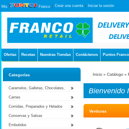
Crear una cuenta
Iniciar la sesión
Mis
Franco
Ofertas
Recetas
Nuestras Tiendas
Contáctenos
Puntos Franco
Inicio
»
Catálogo
»
Categorías
Caramelos, Galletas, Chocolates,
Bienvenido
Carnes
Comidas, Preparados y Helados
Verduras
Conservas y Salsas
Embutidos