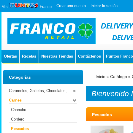
Crear una cuenta
Iniciar la sesión
Mis
Franco
Ofertas
Recetas
Nuestras Tiendas
Contáctenos
Puntos Franco
Inicio
»
Catálogo
»
Categorías
Caramelos, Galletas, Chocolates,
Bienvenido
Carnes
Chancho
Pescados
Cordero
Pescados