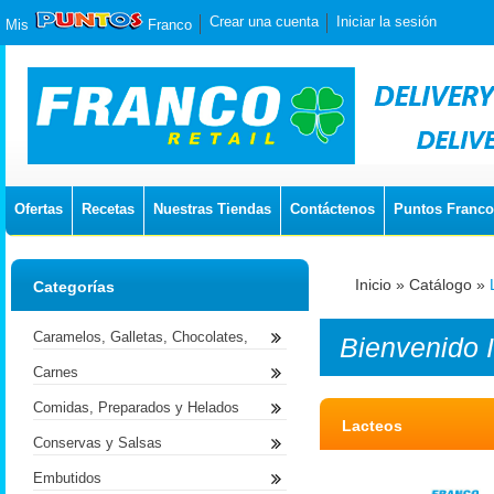
Crear una cuenta
Iniciar la sesión
Mis
Franco
Ofertas
Recetas
Nuestras Tiendas
Contáctenos
Puntos Franco
Inicio
»
Catálogo
»
Categorías
Caramelos, Galletas, Chocolates,
Bienvenido
Carnes
Comidas, Preparados y Helados
Lacteos
Conservas y Salsas
Embutidos