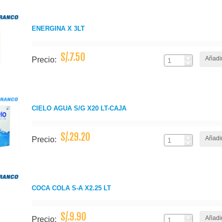
ENERGINA X 3LT
S/.7.50
Añadir
Precio:
CIELO AGUA S/G X20 LT-CAJA
S/.29.20
Añadir
Precio:
COCA COLA S-A X2.25 LT
S/.9.90
Añadir
Precio: