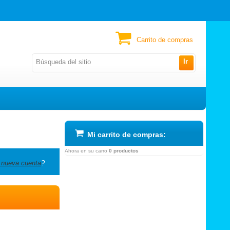
Carrito de compras
Ir
Mi carrito de compras:
Ahora en su carro
0 productos
 nueva cuenta
?