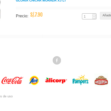
GLORIA CHICHA MORADA X3 LT
S/.7.90
Añadir
Precio:
es de uso