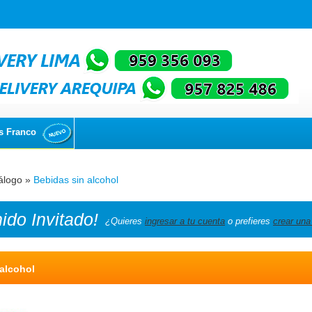
s Franco
álogo
»
Bebidas sin alcohol
nido
Invitado!
¿Quieres
ingresar a tu cuenta
o prefieres
crear una
alcohol