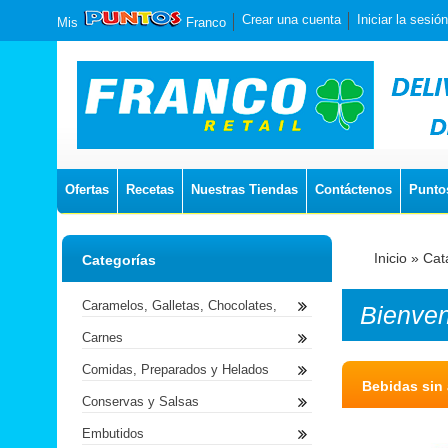
Crear una cuenta
Iniciar la sesión
Mis
Franco
Ofertas
Recetas
Nuestras Tiendas
Contáctenos
Punto
Inicio
»
Cat
Categorías
Caramelos, Galletas, Chocolates,
Bienve
Carnes
Comidas, Preparados y Helados
Bebidas sin 
Conservas y Salsas
Embutidos