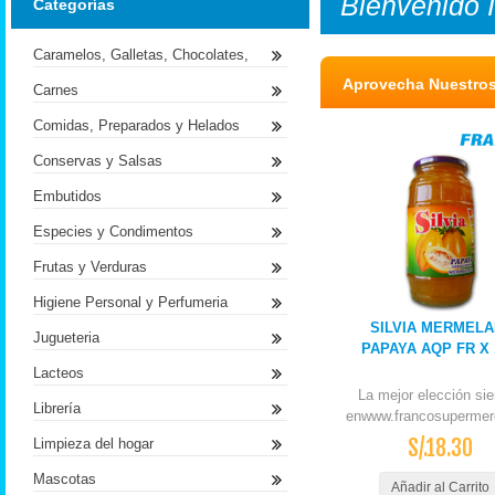
Bienvenido
Categorías
Caramelos, Galletas, Chocolates,
Aprovecha Nuestro
Carnes
Comidas, Preparados y Helados
Conservas y Salsas
Embutidos
Especies y Condimentos
Frutas y Verduras
Higiene Personal y Perfumeria
SILVIA MERMEL
Jugueteria
PAPAYA AQP FR X
Lacteos
La mejor elección si
Librería
enwww.francosupermer
S/.18.30
Limpieza del hogar
Mascotas
Añadir al Carrito