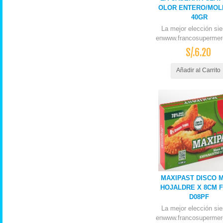
OLOR ENTERO/MOL
40GR
La mejor elección si
enwww.francosupermer
S/.6.20
Añadir al Carrito
MAXIPAST DISCO 
HOJALDRE X 8CM F
D08PF
La mejor elección si
enwww.francosupermer