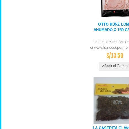
OTTO KUNZ LO
AHUMADO X 150 G
La mejor elección si
enwww.francosupermer
S/.13.50
Añadir al Carrito
LA CASERITA CLAV