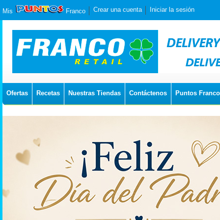
Crear una cuenta
Iniciar la sesión
Mis
Franco
Ofertas
Recetas
Nuestras Tiendas
Contáctenos
Puntos Franco