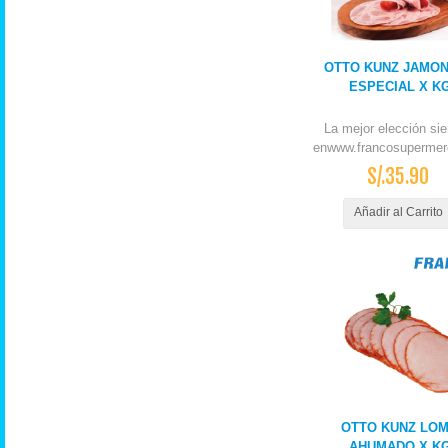
OTTO KUNZ JAMO
ESPECIAL X K
La mejor elección si
enwww.francosupermer
S/.35.90
Añadir al Carrito
OTTO KUNZ LO
AHUMADO X K