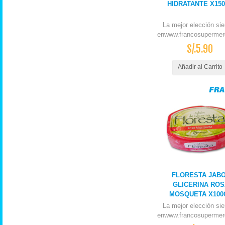
HIDRATANTE X15
La mejor elección si
enwww.francosupermer
S/.5.90
Añadir al Carrito
FLORESTA JAB
GLICERINA ROS
MOSQUETA X100
La mejor elección si
enwww.francosupermer