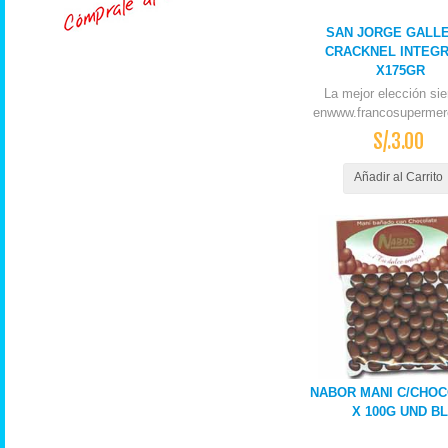
SAN JORGE GALL
CRACKNEL INTEG
X175GR
La mejor elección si
enwww.francosupermer
S/.3.00
Añadir al Carrito
NABOR MANI C/CHO
X 100G UND BL